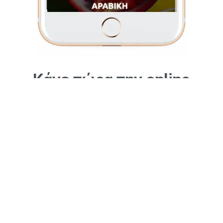
Κάνε τώρα την online
παραγγελία σου εύκολα
και γρήγορα
Από το κινητό ή τον υπολογιστή σου!
Διάλεξε από την μεγάλη ποικιλία κρεατικών, συνόδευσε
με μια φρέσκια γευστική σαλάτα και ορεκτικά.
Απόλαυσέ τα στον χώρο σου με μερικά κλικ, σε λίγα
λεπτά - και με 10% έκπτωση!